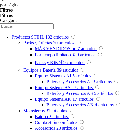
por página
Filtros
Filtros
Categoría
Productos STIHL
132
artículos
Packs y Ofertas
30
artículos
MÁS VENDIDOS 🔥
7
artículos
Por tiempo limitado ⏳
9
artículos
Packs y Kits 📦
6
artículos
Equipos a Batería
39
artículos
Equipo Sistemas AI
5
artículos
Baterias y Accesorios AI
3
artículos
Equipo Sistema AS
17
artículos
Baterías y Accesorios AS
5
artículos
Equipo Sistema AK
17
artículos
Baterias y Accesorios AK
4
artículos
Motosierras
37
artículos
Batería
2
artículos
Combustión
6
artículos
Accesorios
28
artículos