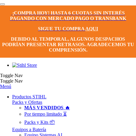
¡COMPRA HOY! HASTA 6 CUOTAS SIN INTERÉS
PAGANDO CON MERCADO PAGO O TRANSBANK
SIGUE TU COMPRA
AQUI
DEBIDO AL TEMPORAL, ALGUNOS DESPACHOS
PODRÍAN PRESENTAR RETRASOS. AGRADECEMOS TU
COMPRENSIÓN.
Toggle Nav
Toggle Nav
Menú
Productos STIHL
Packs y Ofertas
MÁS VENDIDOS 🔥
Por tiempo limitado ⏳
Packs y Kits 📦
Equipos a Batería
Equipo Sistemas AI