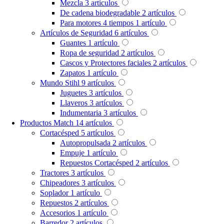
Mezcla
3
artículos
De cadena biodegradable
2
artículos
Para motores 4 tiempos
1
artículo
Artículos de Seguridad
6
artículos
Guantes
1
artículo
Ropa de seguridad
2
artículos
Cascos y Protectores faciales
2
artículos
Zapatos
1
artículo
Mundo Stihl
9
artículos
Juguetes
3
artículos
Llaveros
3
artículos
Indumentaria
3
artículos
Productos Match
14
artículos
Cortacésped
5
artículos
Autopropulsada
2
artículos
Empuje
1
artículo
Repuestos Cortacésped
2
artículos
Tractores
3
artículos
Chipeadores
3
artículos
Soplador
1
artículo
Repuestos
2
artículos
Accesorios
1
artículo
Barredor
2
artículos