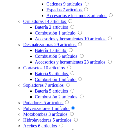
Cadenas
9
artículos
Espadas
7
artículos
Accesorios e insumos
8
artículos
Orilladoras
14
artículos
Batería
2
artículos
Combustión
1
artículo
Accesorios y herramientas
10
artículos
Desmalezadoras
29
artículos
Batería
1
artículo
Combustión
5
artículos
Accesorios y herramientas
23
artículos
Cortasetos
10
artículos
Batería
9
artículos
Combustión
1
artículo
Sopladores
7
artículos
Batería
5
artículos
Combustión
2
artículos
Podadores
5
artículos
Pulverizadores
1
artículo
Motobombas
3
artículos
Hidrolavadoras
5
artículos
Aceites
6
artículos