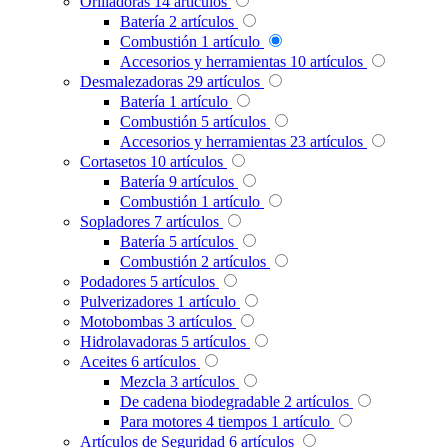
Orilladoras
14
artículos
Batería
2
artículos
Combustión
1
artículo
Accesorios y herramientas
10
artículos
Desmalezadoras
29
artículos
Batería
1
artículo
Combustión
5
artículos
Accesorios y herramientas
23
artículos
Cortasetos
10
artículos
Batería
9
artículos
Combustión
1
artículo
Sopladores
7
artículos
Batería
5
artículos
Combustión
2
artículos
Podadores
5
artículos
Pulverizadores
1
artículo
Motobombas
3
artículos
Hidrolavadoras
5
artículos
Aceites
6
artículos
Mezcla
3
artículos
De cadena biodegradable
2
artículos
Para motores 4 tiempos
1
artículo
Artículos de Seguridad
6
artículos