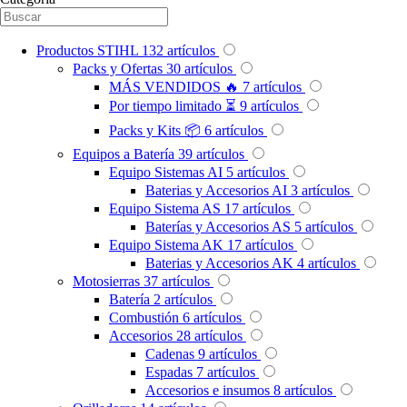
Productos STIHL
132
artículos
Packs y Ofertas
30
artículos
MÁS VENDIDOS 🔥
7
artículos
Por tiempo limitado ⏳
9
artículos
Packs y Kits 📦
6
artículos
Equipos a Batería
39
artículos
Equipo Sistemas AI
5
artículos
Baterias y Accesorios AI
3
artículos
Equipo Sistema AS
17
artículos
Baterías y Accesorios AS
5
artículos
Equipo Sistema AK
17
artículos
Baterias y Accesorios AK
4
artículos
Motosierras
37
artículos
Batería
2
artículos
Combustión
6
artículos
Accesorios
28
artículos
Cadenas
9
artículos
Espadas
7
artículos
Accesorios e insumos
8
artículos