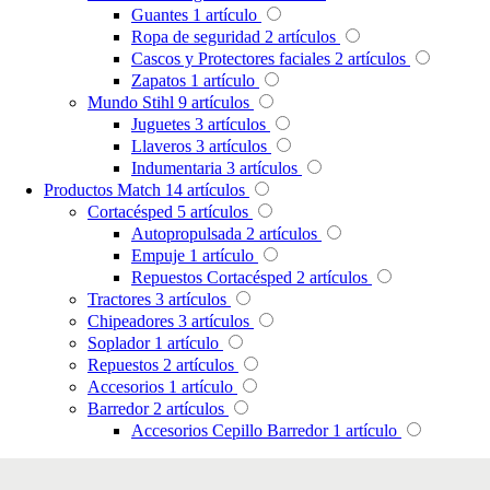
Guantes
1
artículo
Ropa de seguridad
2
artículos
Cascos y Protectores faciales
2
artículos
Zapatos
1
artículo
Mundo Stihl
9
artículos
Juguetes
3
artículos
Llaveros
3
artículos
Indumentaria
3
artículos
Productos Match
14
artículos
Cortacésped
5
artículos
Autopropulsada
2
artículos
Empuje
1
artículo
Repuestos Cortacésped
2
artículos
Tractores
3
artículos
Chipeadores
3
artículos
Soplador
1
artículo
Repuestos
2
artículos
Accesorios
1
artículo
Barredor
2
artículos
Accesorios Cepillo Barredor
1
artículo