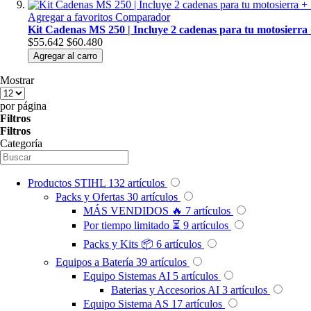
Agregar a favoritos
Comparador
Kit Cadenas MS 250 | Incluye 2 cadenas para tu motosierr
$55.642
$60.480
Agregar al carro
Mostrar
por página
Filtros
Filtros
Categoría
Productos STIHL
132
artículos
Packs y Ofertas
30
artículos
MÁS VENDIDOS 🔥
7
artículos
Por tiempo limitado ⏳
9
artículos
Packs y Kits 📦
6
artículos
Equipos a Batería
39
artículos
Equipo Sistemas AI
5
artículos
Baterias y Accesorios AI
3
artículos
Equipo Sistema AS
17
artículos